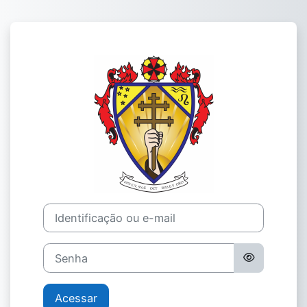
Ir para o conteúdo principal
Acesso a Ordem
Identificação ou e-mail
Senha
Acessar